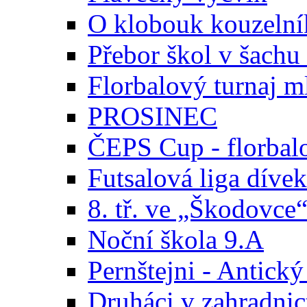
O klobouk kouzelní
Přebor škol v šachu
Florbalový turnaj m
PROSINEC
ČEPS Cup - florbalo
Futsalová liga díve
8. tř. ve „Škodovce
Noční škola 9.A
Pernštejni - Antick
Druháci v zahradnic