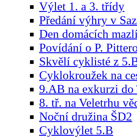
Výlet 1. a 3. třídy
Předání výhry v Sa
Den domácích mazl
Povídání o P. Pitter
Skvělí cyklisté z 5.
Cyklokroužek na ce
9.AB na exkurzi do 
8. tř. na Veletrhu vě
Noční družina ŠD2
Cyklovýlet 5.B