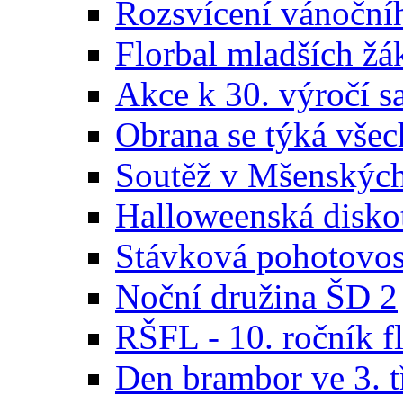
Rozsvícení vánoční
Florbal mladších žá
Akce k 30. výročí s
Obrana se týká všec
Soutěž v Mšenskýc
Halloweenská disko
Stávková pohotovos
Noční družina ŠD 2
RŠFL - 10. ročník fl
Den brambor ve 3. t