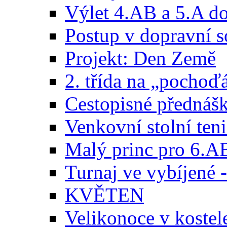
Výlet 4.AB a 5.A do
Postup v dopravní s
Projekt: Den Země
2. třída na „pochoď
Cestopisné přednášky
Venkovní stolní teni
Malý princ pro 6.A
Turnaj ve vybíjené -
KVĚTEN
Velikonoce v kostel