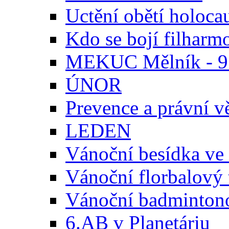
Uctění obětí holoca
Kdo se bojí filharm
MEKUC Mělník - 
ÚNOR
Prevence a právní 
LEDEN
Vánoční besídka ve 
Vánoční florbalový 
Vánoční badmintono
6.AB v Planetáriu