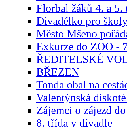
Florbal žáků 4. a 5. 
Divadélko pro škol
Město Mšeno pořádá
Exkurze do ZOO - 7.
ŘEDITELSKÉ VOLNO
BŘEZEN
Tonda obal na cestá
Valentýnská diskoté
Zájemci o zájezd do
8. třída v divadle