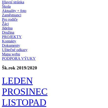
Hlavní stránka
Škola
Aktuality + foto
Zaměstnanci
Pro rodiče
Žáci
Jídelna
Družina
PROJEKTY
Kontakty
Dokumenty
Užitečné odkazy
Mapa webu
PODPORA VÝUKY
Šk.rok 2019/2020
LEDEN
PROSINEC
LISTOPAD