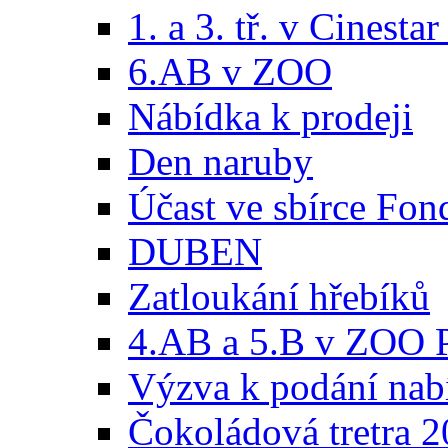
1. a 3. tř. v Cinesta
6.AB v ZOO
Nábídka k prodeji
Den naruby
Účast ve sbírce Fon
DUBEN
Zatloukání hřebíků
4.AB a 5.B v ZOO 
Výzva k podání nabí
Čokoládová tretra 