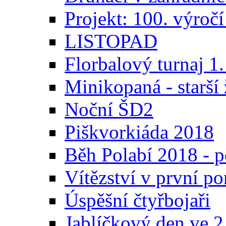
Projekt: 100. výroč
LISTOPAD
Florbalový turnaj 1.
Minikopaná - starší 
Noční ŠD2
Piškvorkiáda 2018
Běh Polabí 2018 - p
Vítězství v první p
Úspěšní čtyřbojaři
Jablíčkový den ve 2.