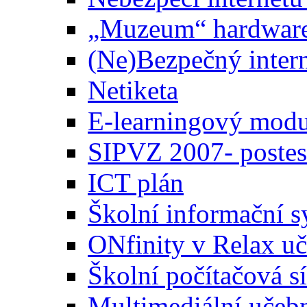
„Muzeum“ hardware 
(Ne)Bezpečný inter
Netiketa
E-learningový modu
SIPVZ 2007- poste
ICT plán
Školní informační s
ONfinity v Relax u
Školní počítačová s
Multimediální učeb