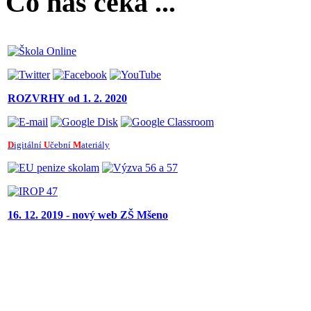
Co nás čeká ...
ROZVRHY
od 1. 2. 2020
D
igitální
U
čební
M
ateriály
16. 12. 2019 - nový web ZŠ Mšeno