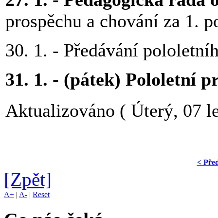
prospěchu a chování za 1. po
30. 1. - Předávání pololetn
31. 1. - (pátek) Pololetní 
Aktualizováno ( Úterý, 07 l
< Pře
[Zpět]
A+
|
A-
|
Reset