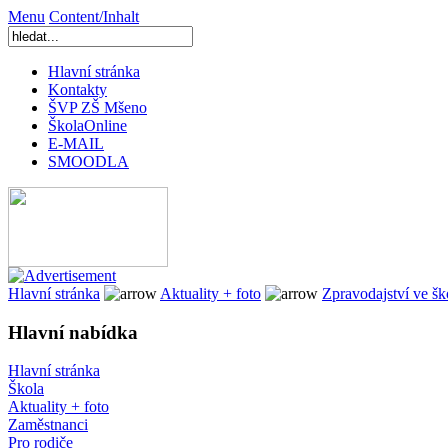
Menu
Content/Inhalt
Hlavní stránka
Kontakty
ŠVP ZŠ Mšeno
ŠkolaOnline
E-MAIL
SMOODLA
Hlavní stránka
Aktuality + foto
Zpravodajství ve š
Hlavní nabídka
Hlavní stránka
Škola
Aktuality + foto
Zaměstnanci
Pro rodiče