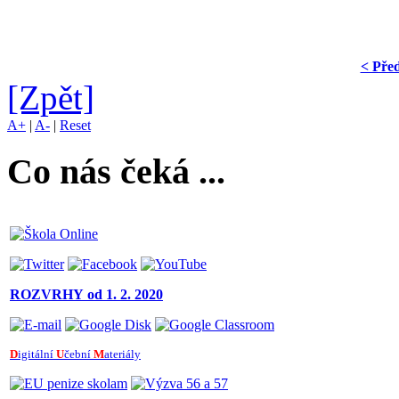
< Pře
[Zpět]
A+
|
A-
|
Reset
Co nás čeká ...
ROZVRHY
od 1. 2. 2020
D
igitální
U
čební
M
ateriály