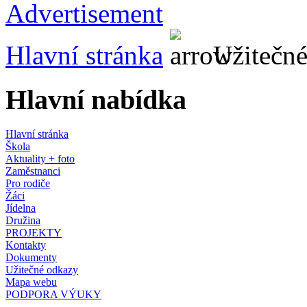
Hlavní stránka
Užitečné
Hlavní nabídka
Hlavní stránka
Škola
Aktuality + foto
Zaměstnanci
Pro rodiče
Žáci
Jídelna
Družina
PROJEKTY
Kontakty
Dokumenty
Užitečné odkazy
Mapa webu
PODPORA VÝUKY