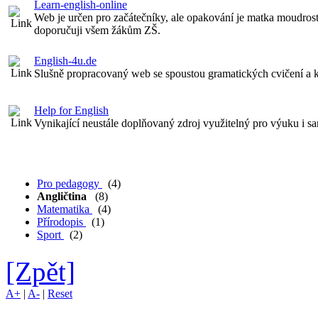
Learn-english-online
Web je určen pro začátečníky, ale opakování je matka moudrosti,
doporučuji všem žákům ZŠ.
English-4u.de
Slušně propracovaný web se spoustou gramatických cvičení a kv
Help for English
Vynikající neustále doplňovaný zdroj využitelný pro výuku i s
Pro pedagogy
(4)
Angličtina
(8)
Matematika
(4)
Přírodopis
(1)
Sport
(2)
[Zpět]
A+
|
A-
|
Reset