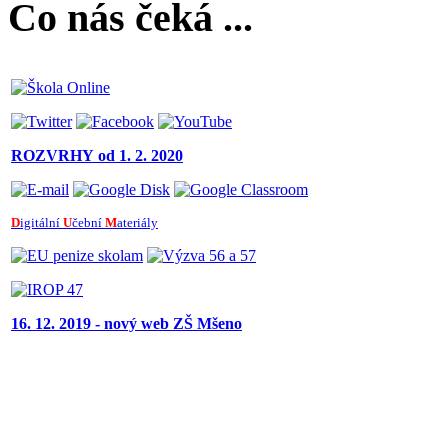
Co nás čeká ...
ROZVRHY
od 1. 2. 2020
D
igitální
U
čební
M
ateriály
16. 12. 2019 - nový web ZŠ Mšeno