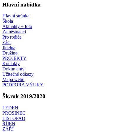
Hlavní nabídka
Hlavní stránka
Škola
Aktuality + foto
Zaměstnanci
Pro rodiče
Žáci
Jídelna
Družina
PROJEKTY
Kontakty
Dokumenty
Užitečné odkazy
Mapa webu
PODPORA VÝUKY
Šk.rok 2019/2020
LEDEN
PROSINEC
LISTOPAD
ŘÍJEN
ZÁŘÍ