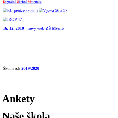
D
igitální
U
čební
M
ateriály
16. 12. 2019 - nový web ZŠ Mšeno
Školní rok
2019/2020
Ankety
Naše škola