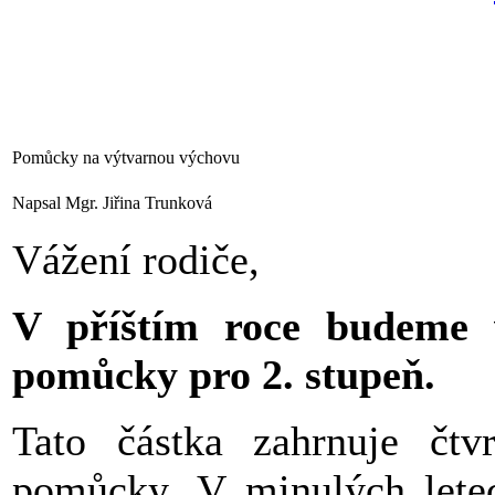
Pomůcky na výtvarnou výchovu
Napsal Mgr. Jiřina Trunková
Vážení rodiče,
V příštím roce budeme 
pomůcky pro 2. stupeň.
Tato částka zahrnuje čtvr
pomůcky. V minulých letec