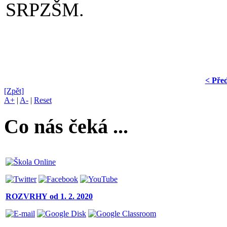
SRPZŠM.
< Pře
[Zpět]
A+
|
A-
|
Reset
Co nás čeká ...
ROZVRHY
od 1. 2. 2020