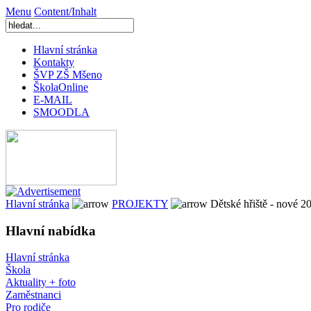
Menu
Content/Inhalt
Hlavní stránka
Kontakty
ŠVP ZŠ Mšeno
ŠkolaOnline
E-MAIL
SMOODLA
Hlavní stránka
PROJEKTY
Dětské hřiště - nové 2
Hlavní nabídka
Hlavní stránka
Škola
Aktuality + foto
Zaměstnanci
Pro rodiče