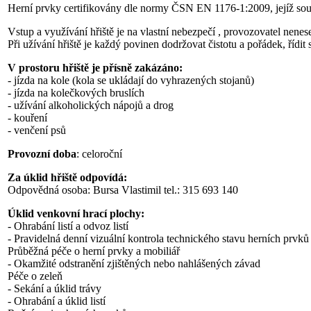
Herní prvky certifikovány dle normy ČSN EN 1176-1:2009, jejíž souč
Vstup a využívání hřiště je na vlastní nebezpečí , provozovatel nene
Při užívání hřiště je každý povinen dodržovat čistotu a pořádek, řídit 
V prostoru hřiště je přísně zakázáno:
- jízda na kole (kola se ukládají do vyhrazených stojanů)
- jízda na kolečkových bruslích
- užívání alkoholických nápojů a drog
- kouření
- venčení psů
Provozní doba
: celoroční
Za úklid hřiště odpovídá:
Odpovědná osoba: Bursa Vlastimil tel.: 315 693 140
Úklid venkovní hrací plochy:
- Ohrabání listí a odvoz listí
- Pravidelná denní vizuální kontrola technického stavu herních prvků
Průběžná péče o herní prvky a mobiliář
- Okamžité odstranění zjištěných nebo nahlášených závad
Péče o zeleň
- Sekání a úklid trávy
- Ohrabání a úklid listí