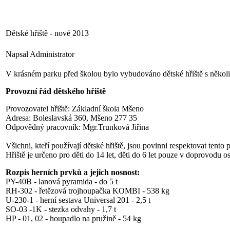
Dětské hřiště - nové 2013
Napsal Administrator
V krásném parku před školou bylo vybudováno dětské hřiště s několika
Provozní řád dětského hřiště
Provozovatel hřiště: Základní škola Mšeno
Adresa: Boleslavská 360, Mšeno 277 35
Odpovědný pracovník: Mgr.Trunková Jiřina
Všichni, kteří používají dětské hřiště, jsou povinni respektovat tent
Hřiště je určeno pro děti do 14 let, děti do 6 let pouze v doprovodu os
Rozpis herních prvků a jejich nosnost:
PY-40B - lanová pyramida - do 5 t
RH-302 - řetězová trojhoupačka KOMBI - 538 kg
U-230-1 - herní sestava Universal 201 - 2,5 t
SO-03 -1K - stezka odvahy - 1,7 t
HP - 01, 02 - houpadlo na pružině - 54 kg