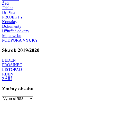
Žáci
Jídelna
Družina
PROJEKTY
Kontakty
Dokumenty
Užitečné odkazy
Mapa webu
PODPORA VÝUKY
Šk.rok 2019/2020
LEDEN
PROSINEC
LISTOPAD
ŘÍJEN
ZÁŘÍ
Změny obsahu