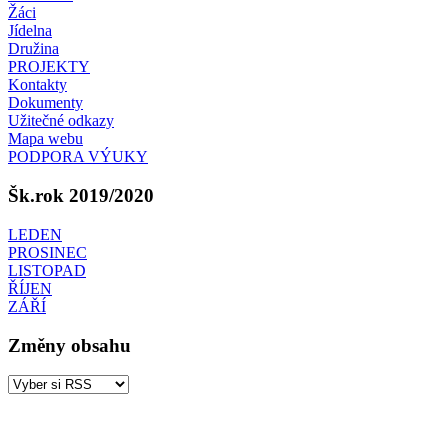
Žáci
Jídelna
Družina
PROJEKTY
Kontakty
Dokumenty
Užitečné odkazy
Mapa webu
PODPORA VÝUKY
Šk.rok 2019/2020
LEDEN
PROSINEC
LISTOPAD
ŘÍJEN
ZÁŘÍ
Změny obsahu