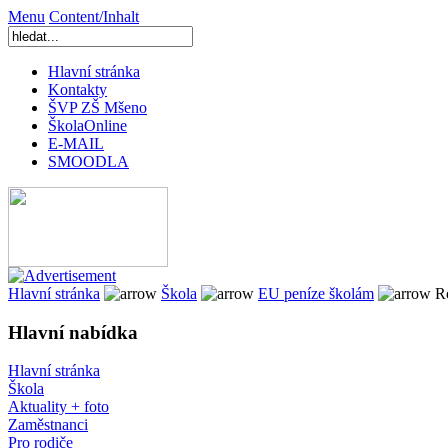
Menu
Content/Inhalt
Hlavní stránka
Kontakty
ŠVP ZŠ Mšeno
ŠkolaOnline
E-MAIL
SMOODLA
Hlavní stránka
Škola
EU peníze školám
Ro
Hlavní nabídka
Hlavní stránka
Škola
Aktuality + foto
Zaměstnanci
Pro rodiče