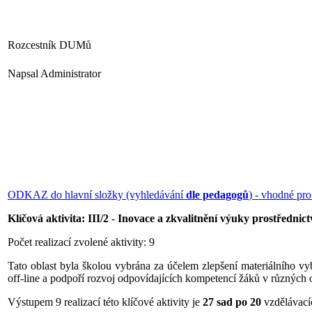
Rozcestník DUMů
Napsal Administrator
ODKAZ do hlavní složky (vyhledávání
dle pedagogů
) - vhodné p
Klíčová aktivita: III/2
-
Inovace a zkvalitnění výuky prostřednic
Počet realizací zvolené aktivity: 9
Tato oblast byla školou vybrána za účelem zlepšení materiálního vyb
off-line a podpoří rozvoj odpovídajících kompetencí žáků v různých 
Výstupem 9 realizací této klíčové aktivity je
27 sad po 20
vzdělávací