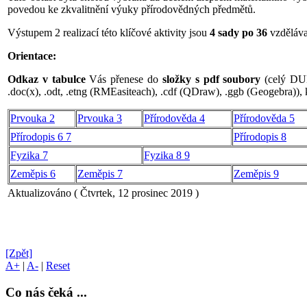
povedou ke zkvalitnění výuky přírodovědných předmětů.
Výstupem 2 realizací této klíčové aktivity jsou
4 sady po 36
vzděláva
Orientace:
Odkaz v tabulce
Vás přenese do
složky s pdf soubory
(celý DUM
.doc(x), .odt, .etng (RMEasiteach), .cdf (QDraw), .ggb (Geogebra)), 
Prvouka 2
Prvouka 3
Přírodověda 4
Přírodověda 5
Přírodopis 6 7
Přírodopis 8
Fyzika 7
Fyzika 8 9
Zeměpis 6
Zeměpis 7
Zeměpis 9
Aktualizováno ( Čtvrtek, 12 prosinec 2019 )
[Zpět]
A+
|
A-
|
Reset
Co nás čeká ...