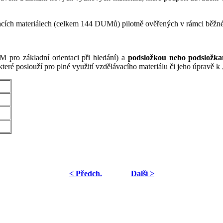
cích materiálech (celkem 144 DUMů) pilotně ověřených v rámci běžné 
 pro základní orientaci při hledání) a
podsložkou nebo podsložk
které poslouží pro plné využití vzdělávacího materiálu či jeho úpravě 
< Předch.
Další >