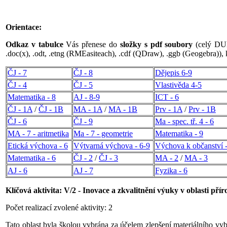
Orientace:
Odkaz v tabulce
Vás přenese do
složky s
pdf soubory
(celý DUM
.doc(x), .odt, .etng (RMEasiteach), .cdf (QDraw), .ggb (Geogebra)), 
ČJ - 7
ČJ - 8
Dějepis 6-9
ČJ - 4
ČJ - 5
Vlastivěda 4-5
Matematika - 8
AJ - 8-9
ICT - 6
ČJ - 1A
/
ČJ - 1B
MA - 1A
/
MA - 1B
Prv - 1A
/
Prv - 1B
ČJ - 6
ČJ - 9
Ma - spec. tř. 4 - 6
MA - 7 - aritmetika
Ma - 7 - geometrie
Matematika - 9
Etická výchova - 6
Výtvarná výchova - 6-9
Výchova k občanství -
Matematika - 6
ČJ - 2
/
ČJ - 3
MA - 2
/
MA - 3
AJ - 6
AJ - 7
Fyzika - 6
Klíčová aktivita: V/2 - Inovace a zkvalitnění výuky v oblasti pří
Počet realizací zvolené aktivity: 2
Tato oblast byla školou vybrána za účelem zlepšení materiálního vy