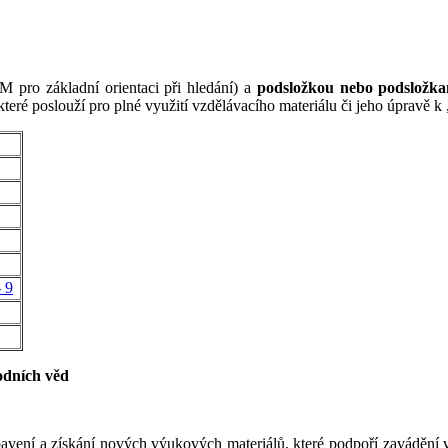
 pro základní orientaci při hledání) a
podsložkou nebo podsložk
které poslouží pro plné využití vzdělávacího materiálu či jeho úpravě 
 9
rodních věd
bavení a získání nových výukových materiálů, které podpoří zavádění