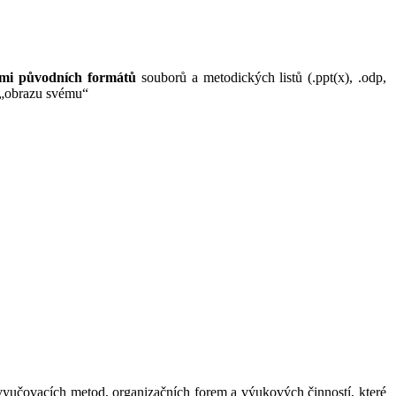
ami původních formátů
souborů a metodických listů (.ppt(x), .odp,
k „obrazu svému“
 vyučovacích metod, organizačních forem a výukových činností, které