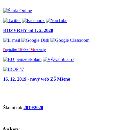
ROZVRHY
od 1. 2. 2020
D
igitální
U
čební
M
ateriály
16. 12. 2019 - nový web ZŠ Mšeno
Školní rok
2019/2020
Ankety