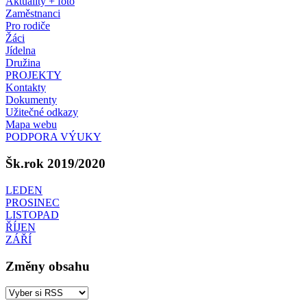
Aktuality + foto
Zaměstnanci
Pro rodiče
Žáci
Jídelna
Družina
PROJEKTY
Kontakty
Dokumenty
Užitečné odkazy
Mapa webu
PODPORA VÝUKY
Šk.rok 2019/2020
LEDEN
PROSINEC
LISTOPAD
ŘÍJEN
ZÁŘÍ
Změny obsahu