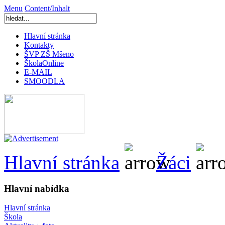
Menu
Content/Inhalt
Hlavní stránka
Kontakty
ŠVP ZŠ Mšeno
ŠkolaOnline
E-MAIL
SMOODLA
Hlavní stránka
Žáci
Hlavní nabídka
Hlavní stránka
Škola