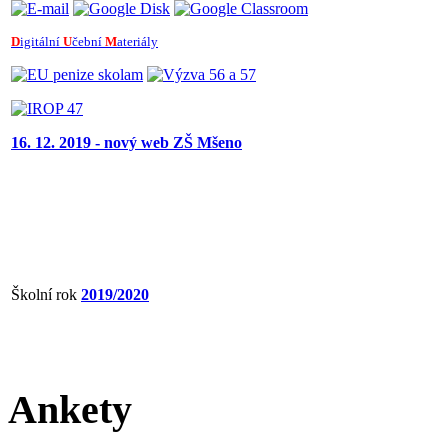
D
igitální
U
čební
M
ateriály
16. 12. 2019 - nový web ZŠ Mšeno
Školní rok
2019/2020
Ankety