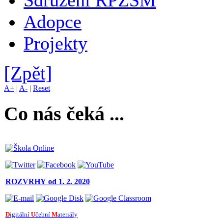
Sdružení RPZŠM
Adopce
Projekty
[Zpět]
A+
|
A-
|
Reset
Co nás čeká ...
ROZVRHY
od 1. 2. 2020
D
igitální
U
čební
M
ateriály