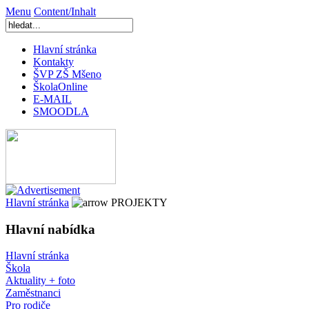
Menu
Content/Inhalt
Hlavní stránka
Kontakty
ŠVP ZŠ Mšeno
ŠkolaOnline
E-MAIL
SMOODLA
Hlavní stránka
PROJEKTY
Hlavní nabídka
Hlavní stránka
Škola
Aktuality + foto
Zaměstnanci
Pro rodiče