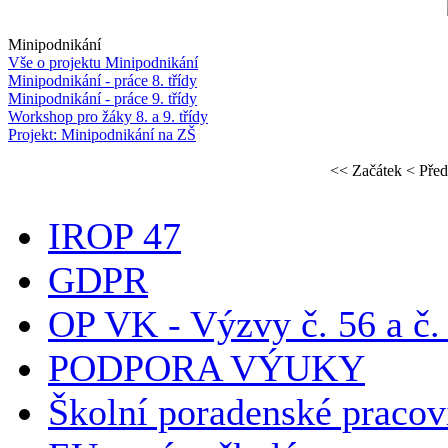
Minipodnikání
Vše o projektu Minipodnikání
Minipodnikání - práce 8. třídy
Minipodnikání - práce 9. třídy
Workshop pro žáky 8. a 9. třídy
Projekt: Minipodnikání na ZŠ
<< Začátek
< Před
IROP 47
GDPR
OP VK - Výzvy č. 56 a č.
PODPORA VÝUKY
Školní poradenské pracov