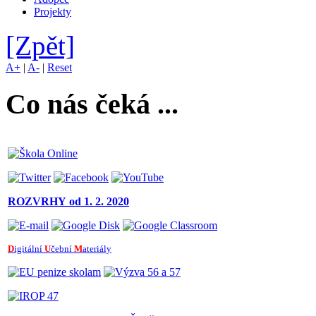
Projekty
[Zpět]
A+
|
A-
|
Reset
Co nás čeká ...
ROZVRHY
od 1. 2. 2020
D
igitální
U
čební
M
ateriály