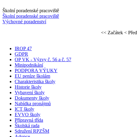
Školní poradenské pracoviště
Školní poradenské pracoviště
Výchovné poradenství
<< Začátek
< Před
IROP 47
GDPR
OP VK - Výzvy č. 56 a č. 57
Minipodnikání
PODPORA VÝUKY
EU peníze školám
Charakteristika školy
Historie školy
Vybavení školy
Dokumenty školy
Nabídka pronájmů
ICT školy
EVVO školy
Přípravná třída
Školská rada
Sdružení RPZŠM
Adopce