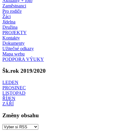
Aktuality + foto
Zaměstnanci
Pro rodiče
Žáci
Jídelna
Družina
PROJEKTY
Kontakty
Dokumenty
Užitečné odkazy
Mapa webu
PODPORA VÝUKY
Šk.rok 2019/2020
LEDEN
PROSINEC
LISTOPAD
ŘÍJEN
ZÁŘÍ
Změny obsahu