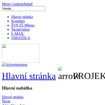
Menu
Content/Inhalt
Hlavní stránka
Kontakty
ŠVP ZŠ Mšeno
ŠkolaOnline
E-MAIL
SMOODLA
Hlavní stránka
PROJE
Hlavní nabídka
Hlavní stránka
Škola