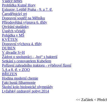
Vládce nebes
Prohlídka Kutné Hory
Exkurze: Letiště Praha - 9. a 7. tř.
Čarodějnický rej
Dopravní soutěž na Mělníku
Přírodovědná výprava 6. třídy
Otvírání studánky
Úspěch včelařů
Pohádka v MŠ
KVĚTEN
Dopravní výchova 4. třídy
DUBEN
V divadle S+H
Žádost o spolupráci - „boj“ s bakterií
Setkání s cestovatelem Kubešem
Pořízení zahradního traktoru - výběrové řízení
5.A a 8. tř. v ZOO
BŘEZEN
Hodina moderní chemie
Fakt hustá filharmonie
Školní kolo biologické olympiády
Lyžařský ozdravný pobyt 2014
<< Začátek
< Předc