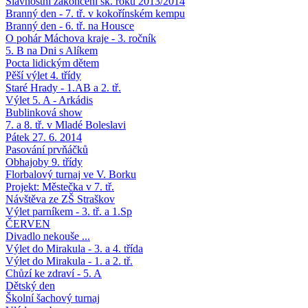
Slavnostní zakončení šk. roku 2013/2014
Branný den - 7. tř. v kokořínském kempu
Branný den - 6. tř. na Housce
O pohár Máchova kraje - 3. ročník
5. B na Dni s Alíkem
Pocta lidickým dětem
Pěší výlet 4. třídy
Staré Hrady - 1.AB a 2. tř.
Výlet 5. A - Arkádis
Bublinková show
7. a 8. tř. v Mladé Boleslavi
Pátek 27. 6. 2014
Pasování prvňáčků
Obhajoby 9. třídy
Florbalový turnaj ve V. Borku
Projekt: Městečka v 7. tř.
Návštěva ze ZŠ Straškov
Výlet parníkem - 3. tř. a 1.Sp
ČERVEN
Divadlo nekouše ...
Výlet do Mirakula - 3. a 4. třída
Výlet do Mirakula - 1. a 2. tř.
Chůzí ke zdraví - 5. A
Dětský den
Školní šachový turnaj