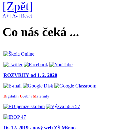
[Zpět]
A+
|
A-
|
Reset
Co nás čeká ...
ROZVRHY
od 1. 2. 2020
D
igitální
U
čební
M
ateriály
16. 12. 2019 - nový web ZŠ Mšeno