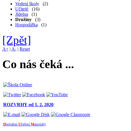
Vedení školy
(2)
Učitelé
(16)
Jídelna
(1)
Družiny
(3)
Hospodářka
(1)
[Zpět]
A+
|
A-
|
Reset
Co nás čeká ...
ROZVRHY
od 1. 2. 2020
D
igitální
U
čební
M
ateriály