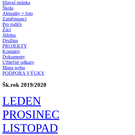
Hlavní stránka
Škola
Aktuality + foto
Zaměstnanci
Pro rodiče
Žáci
Jídelna
Družina
PROJEKTY
Kontakty
Dokumenty
Užitečné odkazy
Mapa webu
PODPORA VÝUKY
Šk.rok 2019/2020
LEDEN
PROSINEC
LISTOPAD