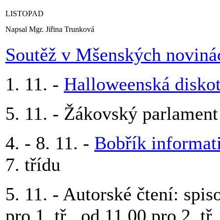
LISTOPAD
Napsal Mgr. Jiřina Trunková
Soutěž v Mšenských noviná
1. 11. -
Halloweenská disko
5. 11. - Žákovský parlament
4. - 8. 11. -
Bobřík informat
7. třídu
5. 11. - Autorské čtení: sp
pro 1. tř., od 11.00 pro 2. tř.