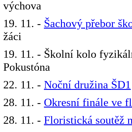
výchova
19. 11. -
Šachový přebor ško
žáci
19. 11. - Školní kolo fyzik
Pokustóna
22. 11. -
Noční družina ŠD1
28. 11. -
Okresní finále ve f
28. 11. -
Floristická soutěž