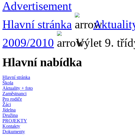
Hlavní stránka
Aktualit
2009/2010
Výlet 9. tří
Hlavní nabídka
Hlavní stránka
Škola
Aktuality + foto
Zaměstnanci
Pro rodiče
Žáci
Jídelna
Družina
PROJEKTY
Kontakty
Dokumenty