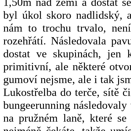
1,50m nad zemí a dostat se
byl úkol skoro nadlidský, 
nám to trochu trvalo, není
rozehřátí. Následovala pav
dostat ve skupinách, jen 
primitivní, ale některé otvo
gumoví nejsme, ale i tak js
Lukostřelba do terče, sítě 
bungeerunning následovaly 
na pružném laně, které se
nejméně čekáte, takže umís