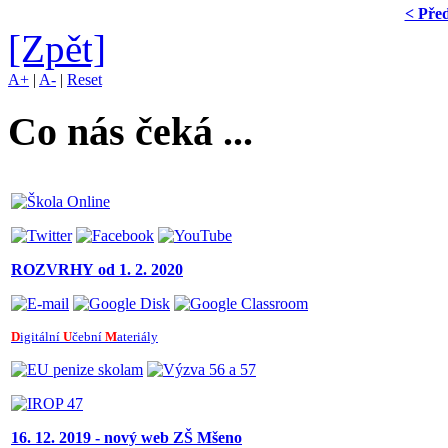
< Pře
[Zpět]
A+
|
A-
|
Reset
Co nás čeká ...
ROZVRHY
od 1. 2. 2020
D
igitální
U
čební
M
ateriály
16. 12. 2019 - nový web ZŠ Mšeno