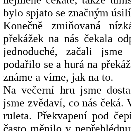
bylo spjato se značným úsil
Konečně zmiňovaná nízk
překážek na nás čekala od
jednoduché, začali jsme 
podařilo se a hurá na překážk
známe a víme, jak na to.
Na večerní hru jsme dostal
jsme zvědaví, co nás čeká. 
ruleta. Překvapení pod čep
často měnilo v nepřehlédnu