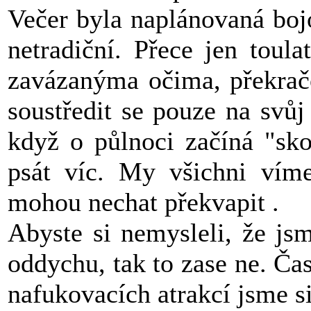
Večer byla naplánovaná boj
netradiční. Přece jen toul
zavázanýma očima, překračo
soustředit se pouze na svůj
když o půlnoci začíná "sko
psát víc. My všichni víme
mohou nechat překvapit
.
Abyste si nemysleli, že js
oddychu, tak to zase ne. Ča
nafukovacích atrakcí jsme si