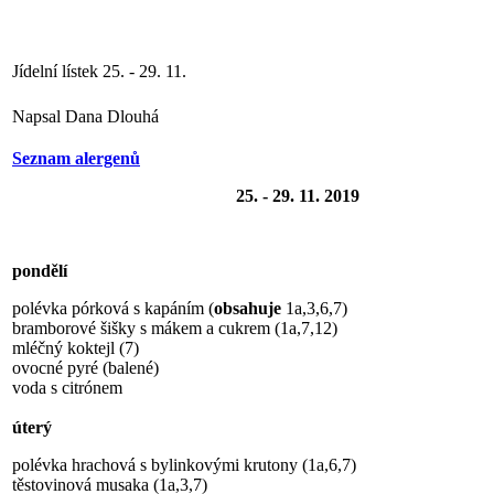
Jídelní lístek 25. - 29. 11.
Napsal Dana Dlouhá
Seznam alergenů
25. - 29. 11. 2019
pondělí
polévka pórková s kapáním (
obsahuje
1a,3,6,7)
bramborové šišky s mákem a cukrem (1a,7,12)
mléčný koktejl (7)
ovocné pyré (balené)
voda s citrónem
úterý
polévka hrachová s bylinkovými krutony (1a,6,7)
těstovinová musaka (1a,3,7)