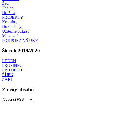
Žáci
Jídelna
Družina
PROJEKTY
Kontakty
Dokumenty
Užitečné odkazy
Mapa webu
PODPORA VÝUKY
Šk.rok 2019/2020
LEDEN
PROSINEC
LISTOPAD
ŘÍJEN
ZÁŘÍ
Změny obsahu