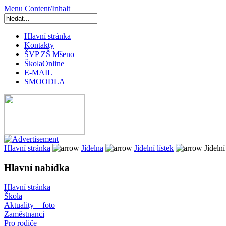
Menu
Content/Inhalt
Hlavní stránka
Kontakty
ŠVP ZŠ Mšeno
ŠkolaOnline
E-MAIL
SMOODLA
Hlavní stránka
Jídelna
Jídelní lístek
Jídelní 
Hlavní nabídka
Hlavní stránka
Škola
Aktuality + foto
Zaměstnanci
Pro rodiče