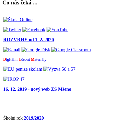
Co nás čeká ...
ROZVRHY
od 1. 2. 2020
D
igitální
U
čební
M
ateriály
16. 12. 2019 - nový web ZŠ Mšeno
Školní rok
2019/2020