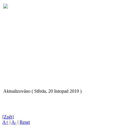
Aktualizováno ( Středa, 20 listopad 2019 )
[Zpět]
A+
|
A-
|
Reset