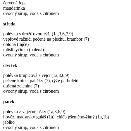
červená řepa
mandarinka
ovocný sirup, voda s citrónem
středa
polévka s drožďovou rýží (1a,3,6,7,9)
vepřové ražniči pečené na plechu, brambor (7)
obloha (rajče)
müsli tyčinka (balená)
ovocný sirup, voda s citrónem
čtvrtek
polévka krupicová s vejci (1a,3,6,9)
pečené kuřecí paličky (7), rýže parboleid
dušená zelenina (7)
ovocný sirup, voda s citrónem
pátek
polévka z vaječné jíšky (1a,3,6,9)
hovězí maďarský guláš (1a), chléb pšenično-žitný (1a,1b)
jablko
ovocný sirup, voda s citrónem