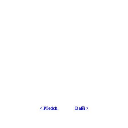
< Předch.
Další >