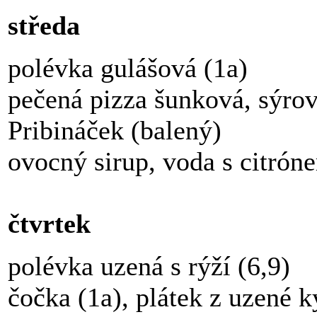
středa
polévka gulášová (1a)
pečená pizza šunková, sýrov
Pribináček (balený)
ovocný sirup, voda s citrón
čtvrtek
polévka uzená s rýží (6,9)
čočka (1a), plátek z uzené k