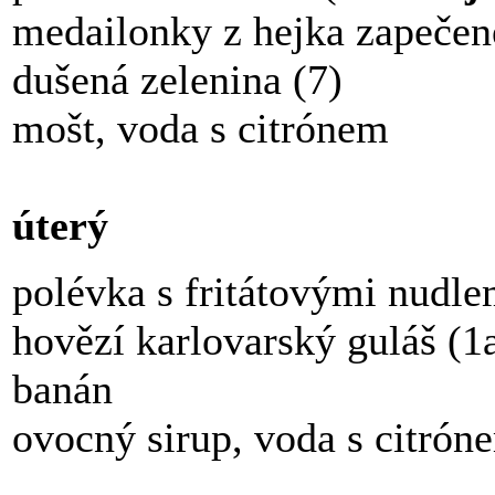
medailonky z hejka zapečené
dušená zelenina (7)
mošt, voda s citrónem
úterý
polévka s fritátovými nudlem
hovězí karlovarský guláš (1
banán
ovocný sirup, voda s citrón