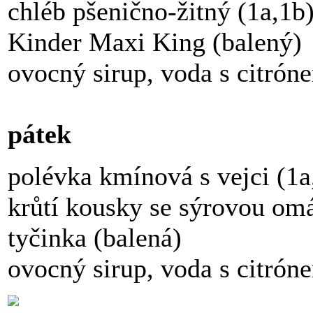
chléb pšenično-žitný (1a,1b
Kinder Maxi King (balený)
ovocný sirup, voda s citrón
pátek
polévka kmínová s vejci (1a
krůtí kousky se sýrovou omá
tyčinka (balená)
ovocný sirup, voda s citrón