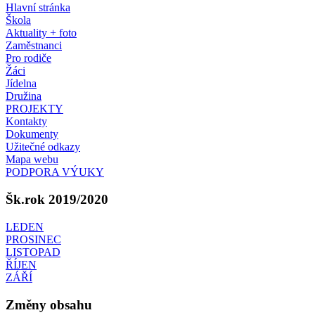
Hlavní stránka
Škola
Aktuality + foto
Zaměstnanci
Pro rodiče
Žáci
Jídelna
Družina
PROJEKTY
Kontakty
Dokumenty
Užitečné odkazy
Mapa webu
PODPORA VÝUKY
Šk.rok 2019/2020
LEDEN
PROSINEC
LISTOPAD
ŘÍJEN
ZÁŘÍ
Změny obsahu