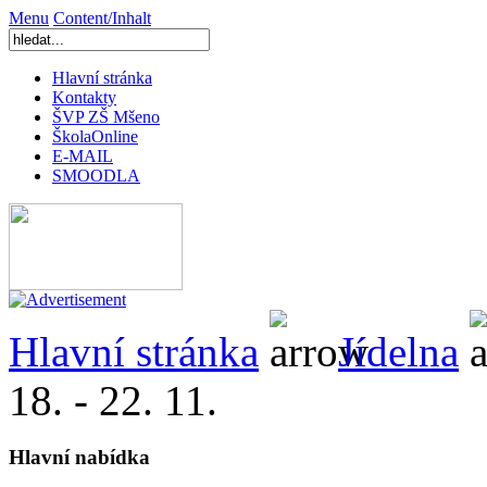
Menu
Content/Inhalt
Hlavní stránka
Kontakty
ŠVP ZŠ Mšeno
ŠkolaOnline
E-MAIL
SMOODLA
Hlavní stránka
Jídelna
18. - 22. 11.
Hlavní nabídka