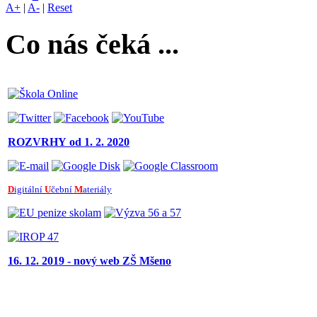
A+
|
A-
|
Reset
Co nás čeká ...
ROZVRHY
od 1. 2. 2020
D
igitální
U
čební
M
ateriály
16. 12. 2019 - nový web ZŠ Mšeno