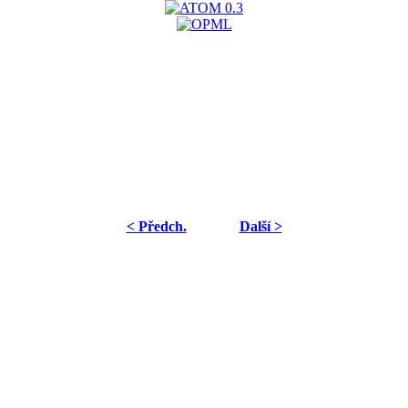
< Předch.
Další >