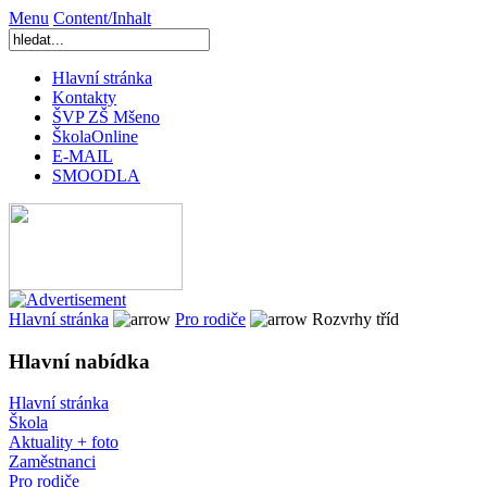
Menu
Content/Inhalt
Hlavní stránka
Kontakty
ŠVP ZŠ Mšeno
ŠkolaOnline
E-MAIL
SMOODLA
Hlavní stránka
Pro rodiče
Rozvrhy tříd
Hlavní nabídka
Hlavní stránka
Škola
Aktuality + foto
Zaměstnanci
Pro rodiče