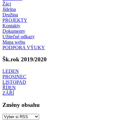
Žáci
Jídelna
Družina
PROJEKTY
Kontakty
Dokumenty
Užitečné odkazy
Mapa webu
PODPORA VÝUKY
Šk.rok 2019/2020
LEDEN
PROSINEC
LISTOPAD
ŘÍJEN
ZÁŘÍ
Změny obsahu