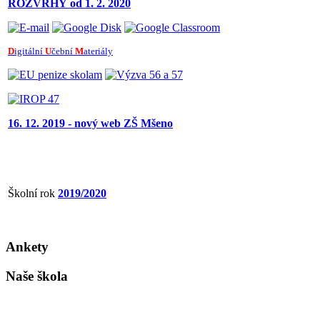
ROZVRHY
od 1. 2. 2020
D
igitální
U
čební
M
ateriály
16. 12. 2019 - nový web ZŠ Mšeno
Školní rok
2019/2020
Ankety
Naše škola