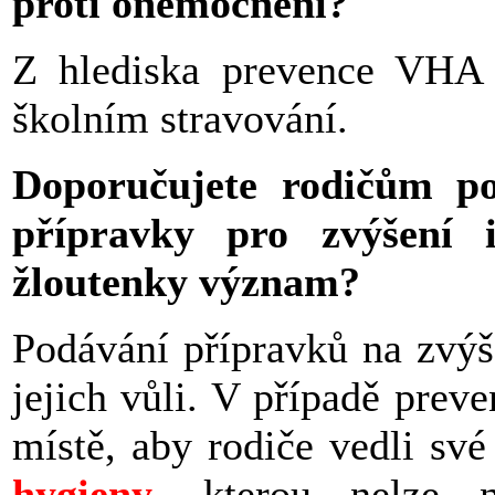
proti onemocnění?
Z hlediska prevence VHA n
školním stravování.
Doporučujete rodičům p
přípravky pro zvýšení
žloutenky význam?
Podávání přípravků na zvýše
jejich vůli. V případě pre
místě, aby rodiče vedli své
hygieny
, kterou nelze n