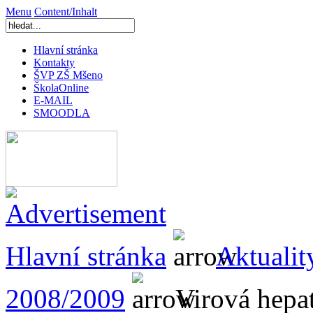
Menu
Content/Inhalt
Hlavní stránka
Kontakty
ŠVP ZŠ Mšeno
ŠkolaOnline
E-MAIL
SMOODLA
Hlavní stránka
Aktualit
2008/2009
Virová hepat