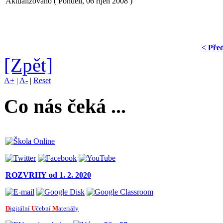
Aktualizováno ( Pondělí, 06 říjen 2008 )
< Pře
[Zpět]
A+
|
A-
|
Reset
Co nás čeká ...
ROZVRHY
od 1. 2. 2020
D
igitální
U
čební
M
ateriály