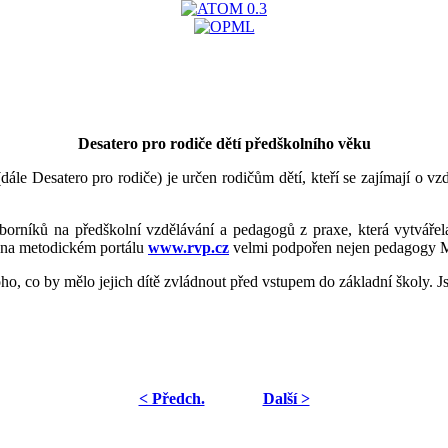
Desatero pro rodiče dětí předškolního věku
ále Desatero pro rodiče) je určen rodičům dětí, kteří se zajímají o vz
dborníků na předškolní vzdělávání a pedagogů z praxe, která vytvář
 na metodickém portálu
www.rvp.cz
velmi podpořen nejen pedagogy MŠ,
oho, co by mělo jejich dítě zvládnout před vstupem do základní školy. 
< Předch.
Další >