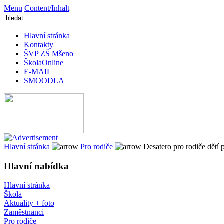
Menu
Content/Inhalt
Hlavní stránka
Kontakty
ŠVP ZŠ Mšeno
ŠkolaOnline
E-MAIL
SMOODLA
Hlavní stránka
Pro rodiče
Desatero pro rodiče dětí 
Hlavní nabídka
Hlavní stránka
Škola
Aktuality + foto
Zaměstnanci
Pro rodiče