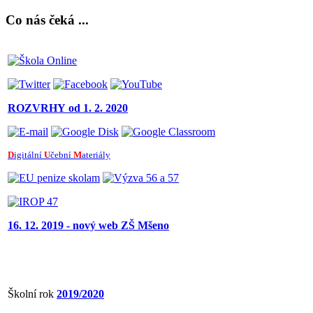
Co nás čeká ...
ROZVRHY
od 1. 2. 2020
D
igitální
U
čební
M
ateriály
16. 12. 2019 - nový web ZŠ Mšeno
Školní rok
2019/2020