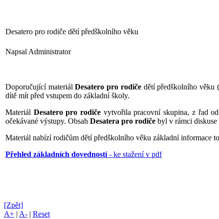
Desatero pro rodiče dětí předškolního věku
Napsal Administrator
Doporučující materiál
Desatero pro rodiče
dětí předškolního věku (d
dítě mít před vstupem do základní školy.
Materiál
Desatero pro rodiče
vytvořila pracovní skupina, z řad o
očekávané výstupy. Obsah
Desatera pro rodiče
byl v rámci diskuse
Materiál nabízí rodičům dětí předškolního věku základní informace t
Přehled základních dovedností
- ke stažení v pdf
[Zpět]
A+
|
A-
|
Reset