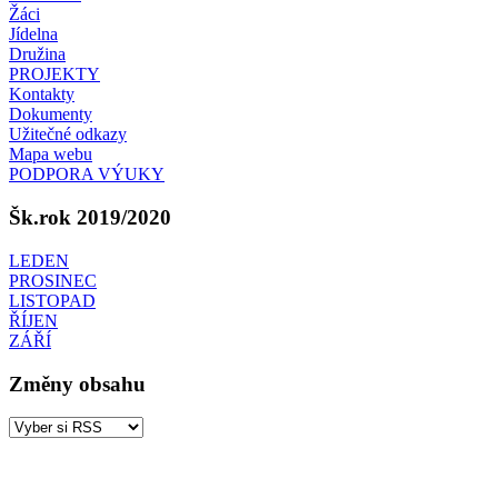
Žáci
Jídelna
Družina
PROJEKTY
Kontakty
Dokumenty
Užitečné odkazy
Mapa webu
PODPORA VÝUKY
Šk.rok 2019/2020
LEDEN
PROSINEC
LISTOPAD
ŘÍJEN
ZÁŘÍ
Změny obsahu